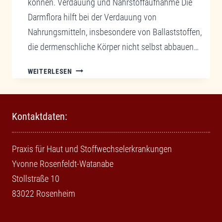
können. Verdauung und Nährstoffaufnahme Die
Darmflora hilft bei der Verdauung von
Nahrungsmitteln, insbesondere von Ballaststoffen,
die dermenschliche Körper nicht selbst abbauen…
DIE
WEITERLESEN
BEDEUTUNG
EINER
GESUNDEN
Kontaktdaten:
DARMFLORA
FÜR
DIE
Praxis für Haut und Stoffwechselerkrankungen
GESUNDHEIT
Yvonne Rosenfeldt-Watanabe
Stollstraße 10
83022 Rosenheim