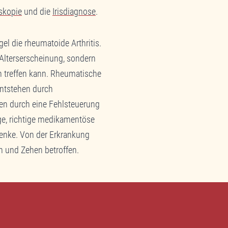
Dritt
skopie
und die
Irisdiagnose
.
el die rheumatoide Arthritis.
Erforderlic
 Alterserscheinung, sondern
en treffen kann. Rheumatische
ntstehen durch
n durch eine Fehlsteuerung
ge, richtige medikamentöse
elenke. Von der Erkrankung
n und Zehen betroffen.