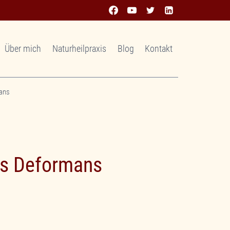
Über mich
Naturheilpraxis
Blog
Kontakt
mans
tis Deformans
 einen Platzhalterinhalt von
YouTube
. Um
hen Inhalt zuzugreifen, klicken Sie auf die
n. Bitte beachten Sie, dass dabei Daten an