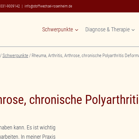
8031-9009142
|
info@stoffwechsel-rosenheim.de
Schwerpunkte
Diagnose & Therapie
/
Schwerpunkte
/
Rheuma, Arthritis, Arthrose, chronische Polyarthritis Defor
throse, chronische Polyarthri
haben kann. Es ist wichtig
Sie sehen gerade
auf den eigentlic
arbeiten. In meiner Praxis
Schaltfläche unte