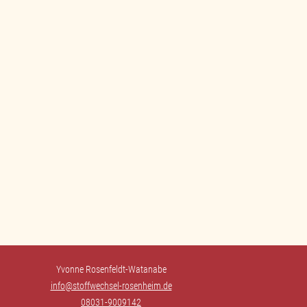
anbieter weitergegeben werden.
Inhalt entsperren
hen Service akzeptieren und Inhalte
entsperren
Mehr Informationen
Yvonne Rosenfeldt-Watanabe
info@stoffwechsel-rosenheim.de
08031-9009142