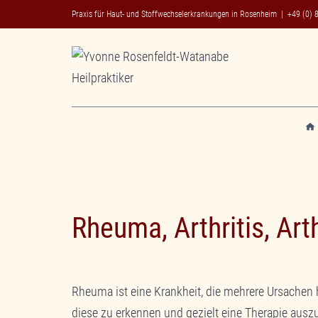
Zum
Praxis für Haut- und Stoffwechselerkrankungen in Rosenheim |
+49 (0) 
Inhalt
springen
Rheuma, Arthritis, Ar
Rheuma ist eine Krankheit, die mehrere Ursachen 
diese zu erkennen und gezielt eine Therapie auszu