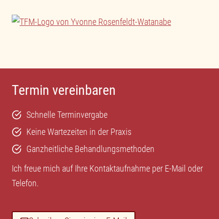
Sie sehen gerade einen Platzhalterinhalt von
YouTube
. Um auf den eigentlichen Inhalt
zuzugreifen, klicken Sie auf die Schaltfläche
unten. Bitte beachten Sie, dass dabei Daten an
Drittanbieter weitergegeben werden.
Inhalt entsperren
Termin vereinbaren
Erforderlichen Service akzeptieren und
Inhalte entsperren
Schnelle Terminvergabe
Mehr Informationen
Keine Wartezeiten in der Praxis
Ganzheitliche Behandlungsmethoden
Ich freue mich auf Ihre Kontaktaufnahme per
E-Mail
oder
Telefon
.