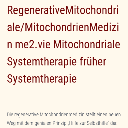
RegenerativeMitochondri
ale/MitochondrienMedizi
n me2.vie Mitochondriale
Systemtherapie früher
Systemtherapie
Sie sehen gerade einen Platzhalterinhalt von
YouTube
. Um auf den eigentlichen Inhalt
zuzugreifen, klicken Sie auf die Schaltfläche
unten. Bitte beachten Sie, dass dabei Daten an
Drittanbieter weitergegeben werden.
Die regenerative Mitochondrienmedizin stellt einen neuen
Inhalt entsperren
Weg mit dem genialen Prinzip „Hilfe zur Selbsthilfe“ dar.