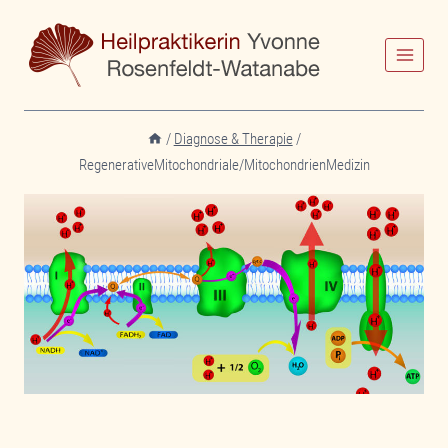
Zum
Inhalt
springen
/
Diagnose & Therapie
/
RegenerativeMitochondriale/MitochondrienMedizin