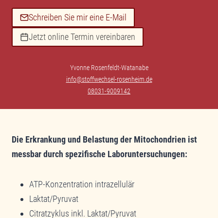
Schreiben Sie mir eine E-Mail
Jetzt online Termin vereinbaren
Yvonne Rosenfeldt-Watanabe
info@stoffwechsel-rosenheim.de
08031-9009142
Die Erkrankung und Belastung der Mitochondrien ist
messbar durch spezifische Laboruntersuchungen:
ATP-Konzentration intrazellulär
Laktat/Pyruvat
Citratzyklus inkl. Laktat/Pyruvat