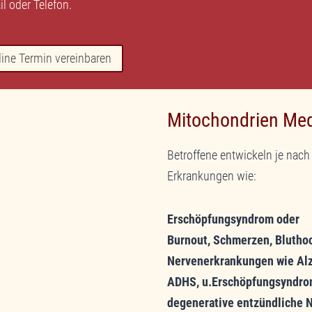
il
oder
Telefon
.
line Termin vereinbaren
Mitochondrien Medi
von
YouTube
. Um
licken Sie auf die
ass dabei Daten an
erden.
Betroffene entwickeln je nac
Erkrankungen wie:
 und Inhalte
Erschöpfungsyndrom oder
Burnout, Schmerzen, Blutho
Nervenerkrankungen wie Alz
ADHS, u.Erschöpfungsyndrom
degenerative entzündliche 