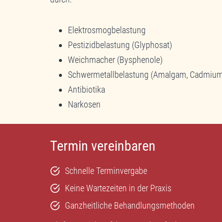
Elektrosmogbelastung
Pestizidbelastung (Glyphosat)
Weichmacher (Bysphenole)
Schwermetallbelastung (Amalgam, Cadmium,
Antibiotika
Narkosen
Termin vereinbaren
Schnelle Terminvergabe
Keine Wartezeiten in der Praxis
Ganzheitliche Behandlungsmethoden