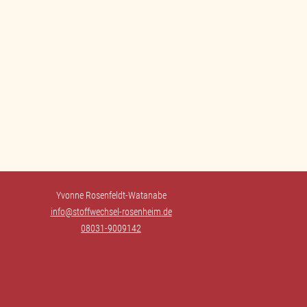
Yvonne Rosenfeldt-Watanabe
info@stoffwechsel-rosenheim.de
08031-9009142