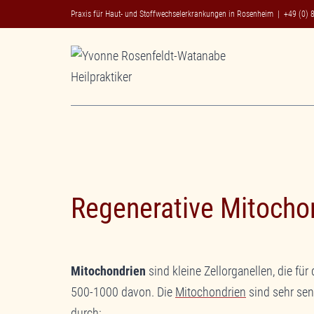
Zum
Praxis für Haut- und Stoffwechselerkrankungen in Rosenheim |
+49 (0) 
Inhalt
springen
Regenerative Mitocho
Mitochondrien
sind kleine Zellorganellen, die fü
500-1000 davon. Die
Mitochondrien
sind sehr sen
durch: