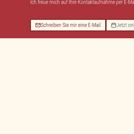
Ich freue mich auf Ihre Kontaktaufnahme per
E-Ma
Schreiben Sie mir eine E-Mail
Jetzt on
Sie sehen gerade einen Platzhalterinhalt 
auf den eigentlichen Inhalt zuzugreifen, k
Schaltfläche unten. Bitte beachten Sie, d
Drittanbieter weitergegeben w
Inhalt entsperren
Erforderlichen Service akzeptieren
entsperren
Mehr Informationen