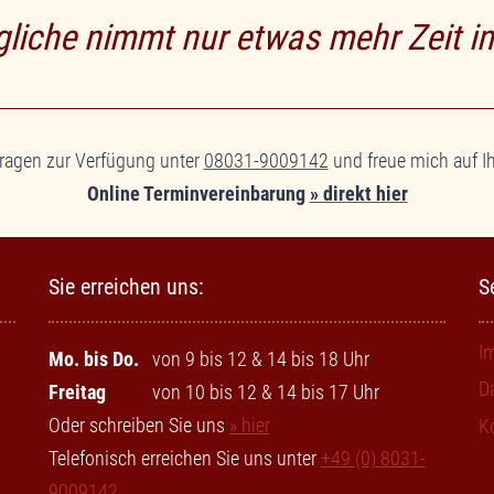
liche nimmt nur etwas mehr Zeit in
Fragen zur Verfügung unter
08031-9009142
und freue mich auf Ih
Online Terminvereinbarung
» direkt hier
Sie erreichen uns:
S
I
Mo. bis Do.
von 9 bis 12 & 14 bis 18 Uhr
D
Freitag
von 10 bis 12 & 14 bis 17 Uhr
Oder schreiben Sie uns
» hier
K
Telefonisch erreichen Sie uns unter
+49 (0) 8031-
9009142