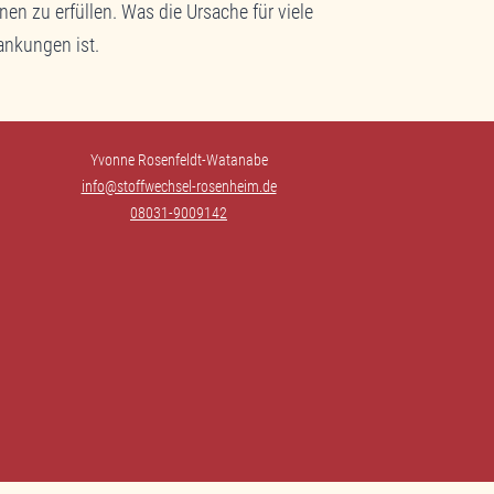
en zu erfüllen. Was die Ursache für viele
ankungen ist.
Yvonne Rosenfeldt-Watanabe
info@stoffwechsel-rosenheim.de
08031-9009142