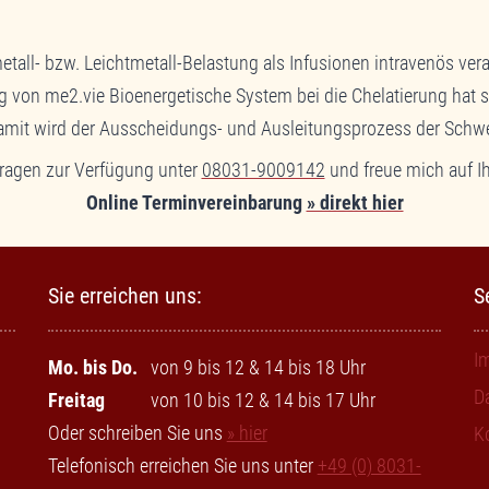
ll- bzw. Leichtmetall-Belastung als Infusionen intravenös vera
 von me2.vie Bioenergetische System bei die Chelatierung hat s
damit wird der Ausscheidungs- und Ausleitungsprozess der Schwe
Fragen zur Verfügung unter
08031-9009142
und freue mich auf Ih
Online Terminvereinbarung
» direkt hier
Sie erreichen uns:
S
I
Mo. bis Do.
von 9 bis 12 & 14 bis 18 Uhr
D
Freitag
von 10 bis 12 & 14 bis 17 Uhr
Oder schreiben Sie uns
» hier
K
Telefonisch erreichen Sie uns unter
+49 (0) 8031-