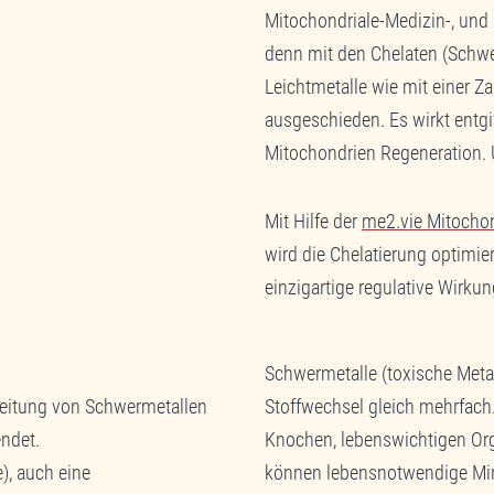
licken Sie auf die
Mitochondriale-Medizin-, und
ass dabei Daten an
erden.
denn mit den Chelaten (Schw
Leichtmetalle wie mit einer Z
ausgeschieden. Es wirkt entgi
 und Inhalte
Mitochondrien Regeneration. 
Mit Hilfe der
me2.vie Mitochon
wird die Chelatierung optimie
einzigartige regulative Wirku
Schwermetalle (toxische Metal
sleitung von Schwermetallen
Stoffwechsel gleich mehrfach
endet.
Knochen, lebenswichtigen Org
), auch eine
können lebensnotwendige Min