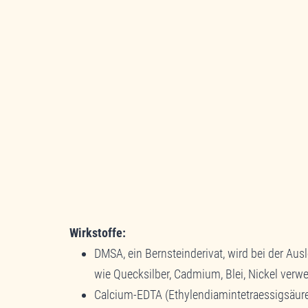
auf den eigentlichen Inhalt zuzugreifen, k
Schaltfläche unten. Bitte beachten Sie, d
Drittanbieter weitergegeben w
Inhalt entsperren
Erforderlichen Service akzeptieren
entsperren
Mehr Informationen
Wirkstoffe:
DMSA, ein Bernsteinderivat, wird bei der Au
wie Quecksilber, Cadmium, Blei, Nickel verw
Calcium-EDTA (Ethylendiamintetraessigsäure