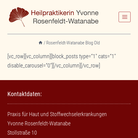
Zum
Inhalt
springen
/
Rosenfeldt-Watanabe Blog Old
[vc_row][vc_column][block_posts type=“1″ cats=“1″
disable_carousel=“0″][/vc_column][/vc_row]
Kontaktdaten:
Praxis für Haut und Stoffwechselerkrankungen
Yvonne Rosenfeldt-Watanabe
Stollstraße 10