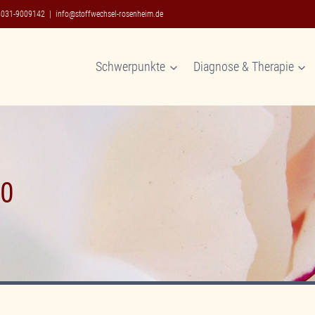
8031-9009142
|
info@stoffwechsel-rosenheim.de
Schwerpunkte
Diagnose & Therapie
20