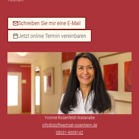
Schreiben Sie mir eine E-Mail
Jetzt online Termin vereinbaren
Yvonne Rosenfeldt-Watanabe
info@stoffwechsel-rosenheim.de
08031-9009142