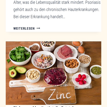
Alter, was die Lebensqualität stark mindert. Psoriasis
THERAPIE
gehört auch zu den chronischen Hauterkrankungen.
BRINGEN
IHRE
Bei dieser Erkrankung handelt…
SCHILDDRÜSE
INS
CHRONISCHE
WEITERLESEN
LOT.
HAUT-
UND
HAUTANHANGSORGANERKRANKUNGEN
ERFOLGREICH
BEHANDELT
MIT
NATURHEILKUNDE