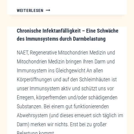
HERZINSUFFIZIENZ
WEITERLESEN
EINE
CHRONISCHE
Chronische Infektanfälligkeit – Eine Schwäche
ERKRANKUNG
DER
des Immunsystems durch Darmbelastung
HERZMITOCHONDRIEN?
NAET, Regenerative Mitochondrien Medizin und
REGENERATIVE
MITOCHONDRIEN
Mitochondrien Medizin bringen Ihren Darm und
MEDIZIN,
Immunsystem ins Gleichgewicht An allen
MITOCHONDRIEN
Körperöffnungen und auf den Schleimhäuten ist
MEDIZIN
unser Immunsystem aktiv und schützt uns vor
UND
ME2.VIE
Erregern, körperfremden und/oder schädigenden
SYSTEM
Substanzen. Bei einem gut funktionierenden
THERAPIE
Abwehrsystem (und dieses erneuert sich täglich im
RETTEN
Darm) merken wir nichts. Erst bei zu großer
IHR
HERZ!
Belastung kommt…