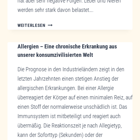
hat aber sehr negative Folgen. Leber und Nieren
werden sehr stark davon belastet….
CHRONISCHER
WEITERLESEN
SCHMERZ
–
Allergien – Eine chronische Erkrankung aus
NEUE
WEGE
unserer konsumzivilisierten Welt
UND
Die Prognose in den Industrieländern zeigt in den
MÖGLICHKEITEN
IN
letzten Jahrzehnten einen stetigen Anstieg der
DER
allergischen Erkrankungen. Bei einer Allergie
SCHMERZTHERAPIE
überreagiert der Körper auf einen minimalen Reiz, auf
MIT
einen Stoff der normalerweise unschädlich ist. Das
DER
REGULATIVEN
Immunsystem ist mitbeteiligt und reagiert auch
MITOCHONDRIEN
übermäßig. Die Reaktionszeit je nach Allegietyp,
MEDIZIN/MITOCHONDRIALEN
kann der Soforttyp (Sekunden) oder der
MEDIZIN