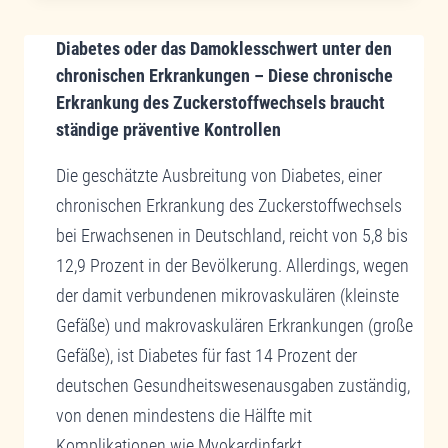
„WENN
Diabetes oder das Damoklesschwert unter den
UNSERE
PERSÖNLICHKEIT
chronischen Erkrankungen – Diese chronische
VERLOREN
Erkrankung des Zuckerstoffwechsels braucht
GEHT“
ständige präventive Kontrollen
EINE
CHRONISCHE
Die geschätzte Ausbreitung von Diabetes, einer
DEGENERATIVE
chronischen Erkrankung des Zuckerstoffwechsels
ERKRANKUNG.
bei Erwachsenen in Deutschland, reicht von 5,8 bis
PRÄVENTION
12,9 Prozent in der Bevölkerung. Allerdings, wegen
MIT
REGENERATIVER
der damit verbundenen mikrovaskulären (kleinste
MITOCHONDRIEN
Gefäße) und makrovaskulären Erkrankungen (große
MEDIZIN
Gefäße), ist Diabetes für fast 14 Prozent der
deutschen Gesundheitswesenausgaben zuständig,
von denen mindestens die Hälfte mit
Komplikationen wie Myokardinfarkt…