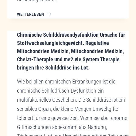
CHRONISCHE
WEITERLESEN
INFEKTANFÄLLIGKEIT
–
Chronische Schilddrüsendysfunktion Ursache für
EINE
SCHWÄCHE
Stoffwechselungleichgewicht. Regulative
DES
Mitochondrien Medizin, Mitochondrien Medizin,
IMMUNSYSTEMS
Chelat-Therapie und me2.vie System Therapie
DURCH
bringen Ihre Schilddrüse ins Lot.
DARMBELASTUNG
Wie bei allen chronischen Erkrankungen ist die
chronische Schilddrüsen-Dysfunktion ein
multifaktorielles Geschehen. Die Schilddrüse ist ein
sensibles Organ, die kleine Mengen Umweltgifte
toleriert für eine gewisse Zeit. Wenn sie aber enorme
Giftmischungen abbekommt aus Nahrung,