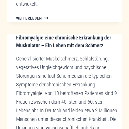
entwickelt…
CHRONISCHE
WEITERLESEN
DEGENERATIVE
GELENKERKRANKUNG
Fibromyalgie eine chronische Erkrankung der
„ARTHROSIS
DEFORMANS“
Muskulatur – Ein Leben mit dem Schmerz
=
Generalisierter Muskelschmerz, Schlafstörung,
„ARTHROSE“,
EINE
vegetatives Ungleichgewicht und psychische
KRANKHEIT
Störungen sind laut Schulmedizin die typischen
AUF
Symptome der chronischen Erkrankung
ETAPPEN
Fibromyalgie. Von 10 betroffenen Patienten sind 9
Frauen zwischen dem 40. sten und 60. sten
Lebensjahr. In Deutschland leiden etwa 2 Millionen
Menschen unter dieser chronischen Krankheit. Die
Ursachen sind wissenschaftlich unbekannt.