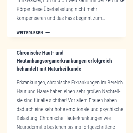
Trinkwasser, Luft und Umwelt kann mit der Zeit unser
Körper diese Überbelastung nicht mehr
kompensieren und das Fass beginnt zum…
CHRONISCHE
WEITERLESEN
SCHILDDRÜSENDYSFUNKTION
URSACHE
Chronische Haut- und
FÜR
STOFFWECHSELUNGLEICHGEWICHT.
Hautanhangsorganerkrankungen erfolgreich
REGULATIVE
behandelt mit Naturheilkunde
MITOCHONDRIEN
MEDIZIN,
Erkrankungen, chronische Erkrankungen im Bereich
MITOCHONDRIEN
Haut und Haare haben einen sehr großen Nachteil-
MEDIZIN,
sie sind für alle sichtbar! Vor allem Frauen haben
CHELAT-
dadurch eine sehr hohe emotionale und psychische
THERAPIE
UND
Belastung. Chronische Hauterkrankungen wie
ME2.VIE
Neurodermitis bestehen bis ins fortgeschrittene
SYSTEM