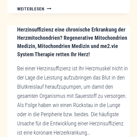
KONTROLLEN
CHRONISCHE
WEITERLESEN
MAGEN-
DARM-
Herzinsuffizienz eine chronische Erkrankung der
BESCHWERDEN
–
Herzmitochondrien? Regenerative Mitochondrien
DEN
Medizin, Mitochondrien Medizin und me2.vie
URSACHEN
System Therapie retten Ihr Herz!
AUF
DER
Bei einer Herzinsuffizienz ist Ihr Herzmuskel nicht in
SPUR
der Lage die Leistung aufzubringen das Blut in den
Blutkreislauf heraufzupumpen, um damit den
gesamten Organismus mit Sauerstoff zu versorgen.
Als Folge haben wir einen Rückstau in die Lunge
oder in die Peripherie bzw. beides. Die häufigste
Ursache für die Entwicklung einer Herzinsuffizienz
ist eine koronare Herzerkrankung…