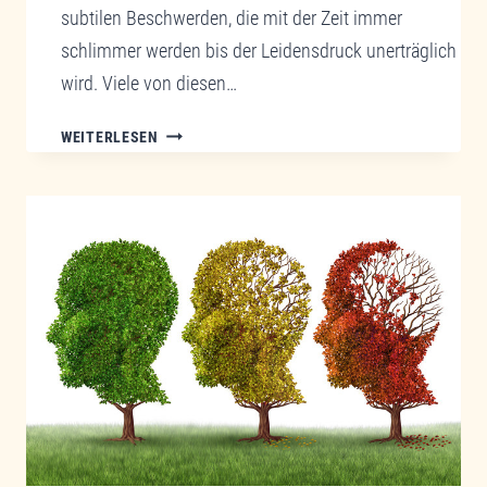
subtilen Beschwerden, die mit der Zeit immer
schlimmer werden bis der Leidensdruck unerträglich
wird. Viele von diesen…
DIE
WEITERLESEN
REGENERATIVE
MITOCHONDRIEN
MEDIZIN
UND
REGENERATIVE
MITOCHONDRIALE
MEDIZIN
IST
EIN
GOLDENER
RITTER
IN
DER