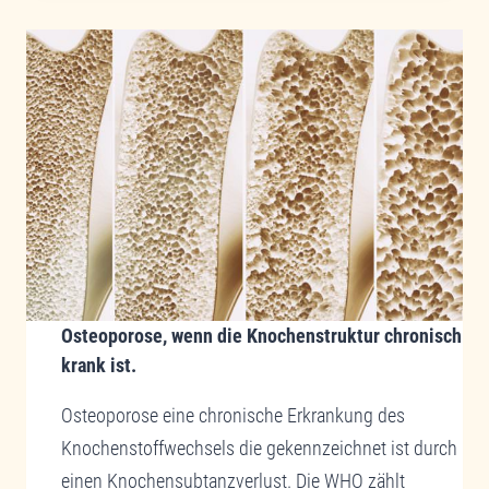
DIE
ENTSTEHUNG
VON
CHRONISCHEN
STOFFWECHSELERKRANKUNGEN
UND
HAUTERKRANKUNGEN.
PRÄVENTION
MIT
ORTHOMOLEKULARER
MEDIZIN
UND
MIKRONÄHRSTOFFEN
Osteoporose, wenn die Knochenstruktur chronisch
krank ist.
Osteoporose eine chronische Erkrankung des
Knochenstoffwechsels die gekennzeichnet ist durch
einen Knochensubtanzverlust. Die WHO zählt