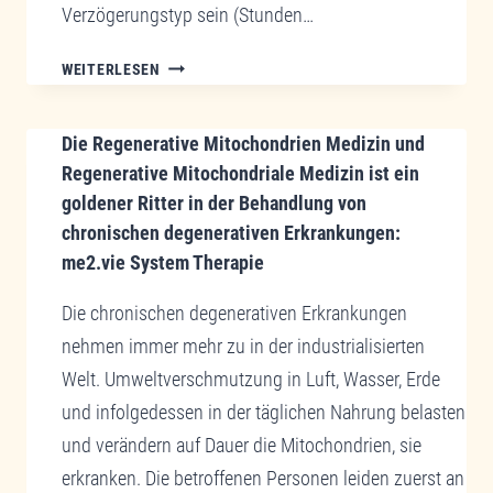
Verzögerungstyp sein (Stunden…
ALLERGIEN
WEITERLESEN
–
EINE
Die Regenerative Mitochondrien Medizin und
CHRONISCHE
ERKRANKUNG
Regenerative Mitochondriale Medizin ist ein
AUS
goldener Ritter in der Behandlung von
UNSERER
chronischen degenerativen Erkrankungen:
KONSUMZIVILISIERTEN
me2.vie System Therapie
WELT
Die chronischen degenerativen Erkrankungen
nehmen immer mehr zu in der industrialisierten
Welt. Umweltverschmutzung in Luft, Wasser, Erde
und infolgedessen in der täglichen Nahrung belasten
und verändern auf Dauer die Mitochondrien, sie
erkranken. Die betroffenen Personen leiden zuerst an