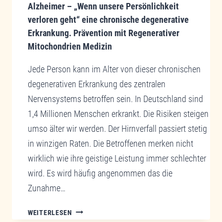
BEHANDLUNG
Alzheimer – „Wenn unsere Persönlichkeit
VON
verloren geht“ eine chronische degenerative
CHRONISCHEN
Erkrankung. Prävention mit Regenerativer
DEGENERATIVEN
Mitochondrien Medizin
ERKRANKUNGEN:
ME2.VIE
Jede Person kann im Alter von dieser chronischen
SYSTEM
degenerativen Erkrankung des zentralen
THERAPIE
Nervensystems betroffen sein. In Deutschland sind
1,4 Millionen Menschen erkrankt. Die Risiken steigen
umso älter wir werden. Der Hirnverfall passiert stetig
in winzigen Raten. Die Betroffenen merken nicht
wirklich wie ihre geistige Leistung immer schlechter
wird. Es wird häufig angenommen das die
Zunahme…
ALZHEIMER
WEITERLESEN
–