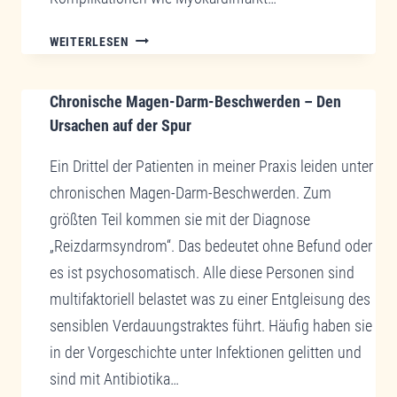
DIABETES
WEITERLESEN
ODER
DAS
Chronische Magen-Darm-Beschwerden – Den
DAMOKLESSCHWERT
UNTER
Ursachen auf der Spur
DEN
Ein Drittel der Patienten in meiner Praxis leiden unter
CHRONISCHEN
ERKRANKUNGEN
chronischen Magen-Darm-Beschwerden. Zum
–
größten Teil kommen sie mit der Diagnose
DIESE
„Reizdarmsyndrom“. Das bedeutet ohne Befund oder
CHRONISCHE
es ist psychosomatisch. Alle diese Personen sind
ERKRANKUNG
DES
multifaktoriell belastet was zu einer Entgleisung des
ZUCKERSTOFFWECHSELS
sensiblen Verdauungstraktes führt. Häufig haben sie
BRAUCHT
in der Vorgeschichte unter Infektionen gelitten und
STÄNDIGE
sind mit Antibiotika…
PRÄVENTIVE