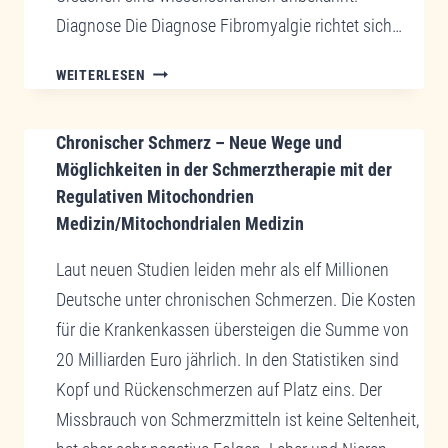
Diagnose Die Diagnose Fibromyalgie richtet sich…
FIBROMYALGIE
WEITERLESEN
EINE
CHRONISCHE
Chronischer Schmerz – Neue Wege und
ERKRANKUNG
DER
Möglichkeiten in der Schmerztherapie mit der
MUSKULATUR
Regulativen Mitochondrien
–
Medizin/Mitochondrialen Medizin
EIN
LEBEN
Laut neuen Studien leiden mehr als elf Millionen
MIT
Deutsche unter chronischen Schmerzen. Die Kosten
DEM
für die Krankenkassen übersteigen die Summe von
SCHMERZ
20 Milliarden Euro jährlich. In den Statistiken sind
Kopf und Rückenschmerzen auf Platz eins. Der
Missbrauch von Schmerzmitteln ist keine Seltenheit,