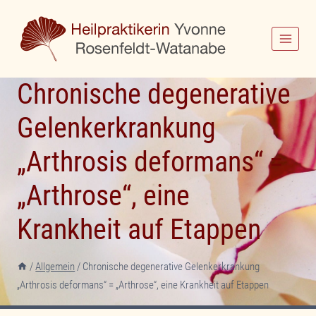
Zum
Inhalt
springen
Chronische degenerative
Gelenkerkrankung
„Arthrosis deformans“ =
„Arthrose“, eine
Krankheit auf Etappen
/
Allgemein
/
Chronische degenerative Gelenkerkrankung
„Arthrosis deformans“ = „Arthrose“, eine Krankheit auf Etappen