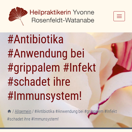
Zum
Inhalt
springen
#Antibiotika
#Anwendung bei
#grippalem #Infekt
#schadet ihre
#Immunsystem!
/
Allgemein
/
#Antibiotika #Anwendung bei #grippalem #Infekt
#schadet ihre #Immunsystem!