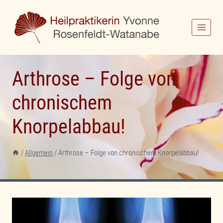
Zum
Inhalt
springen
Arthrose – Folge von
chronischem
Knorpelabbau!
/
Allgemein
/
Arthrose – Folge von chronischem Knorpelabbau!