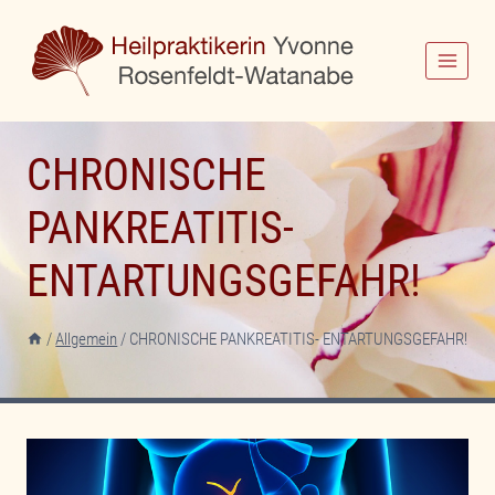
Zum
Inhalt
springen
CHRONISCHE
PANKREATITIS-
ENTARTUNGSGEFAHR!
/
Allgemein
/
CHRONISCHE PANKREATITIS- ENTARTUNGSGEFAHR!