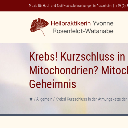
Zum
Praxis für Haut- und Stoffwechselerkrankungen in Rosenheim |
+49 (0) 
Inhalt
springen
Krebs! Kurzschluss in
Mitochondrien? Mitoch
Geheimnis
/
Allgemein
/
Krebs! Kurzschluss in der Atmungskette der