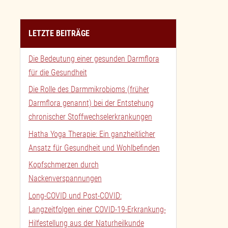
LETZTE BEITRÄGE
Die Bedeutung einer gesunden Darmflora
für die Gesundheit
Die Rolle des Darmmikrobioms (früher
Darmflora genannt) bei der Entstehung
chronischer Stoffwechselerkrankungen
Hatha Yoga Therapie: Ein ganzheitlicher
Ansatz für Gesundheit und Wohlbefinden
Kopfschmerzen durch
Nackenverspannungen
Long-COVID und Post-COVID:
Langzeitfolgen einer COVID-19-Erkrankung-
Hilfestellung aus der Naturheilkunde