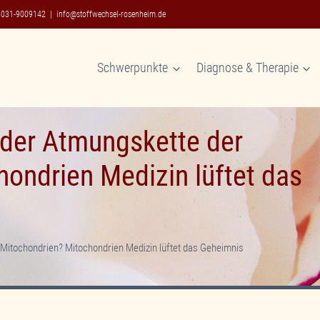
8031-9009142
|
info@stoffwechsel-rosenheim.de
Schwerpunkte
Diagnose & Therapie
 der Atmungskette der
ondrien Medizin lüftet das
 Mitochondrien? Mitochondrien Medizin lüftet das Geheimnis