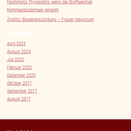
Hashimoto Thyreoiditis: wenn die Stoffwechsel
Kommandozentrale versagt!
Zystitis: Blasenentzündung – Frauen bevorzugt
BLOGARCHIV
April 2025
August 2024
Juli 2022
Februar 2022
Dezember 2020
Oktober 2017
September 2017
August 2017