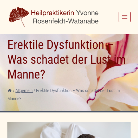
Zum
Inhalt
springen
Erektile Dysfunktion –
Was schadet der Lust im
Manne?
/
Allgemein
/
Erektile Dysfunktion – Was schadet der Lust im
Manne?