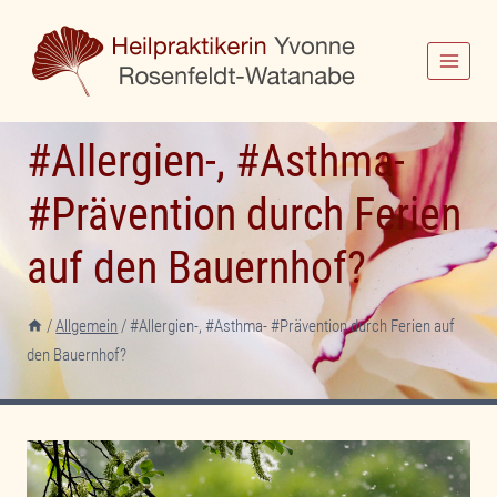
Zum
Inhalt
springen
#Allergien-, #Asthma-
#Prävention durch Ferien
auf den Bauernhof?
/
Allgemein
/
#Allergien-, #Asthma- #Prävention durch Ferien auf
den Bauernhof?