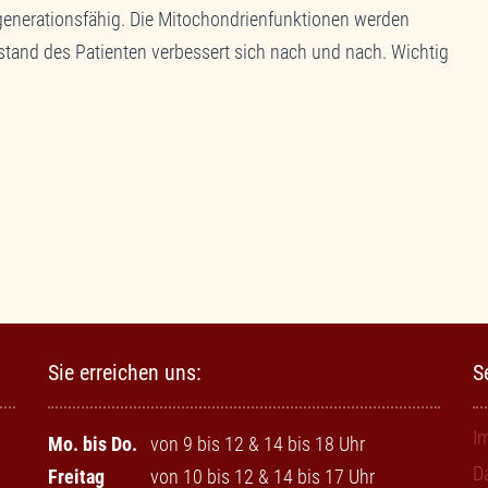
egenerationsfähig. Die Mitochondrienfunktionen werden
ustand des Patienten verbessert sich nach und nach. Wichtig
Sie erreichen uns:
S
I
Mo. bis Do.
von 9 bis 12 & 14 bis 18 Uhr
D
Freitag
von 10 bis 12 & 14 bis 17 Uhr