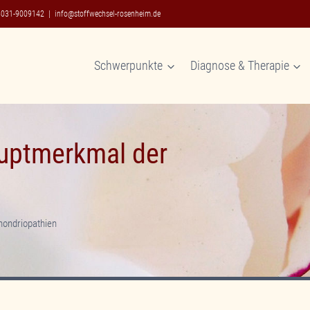
8031-9009142
|
info@stoffwechsel-rosenheim.de
Schwerpunkte
Diagnose & Therapie
uptmerkmal der
hondriopathien