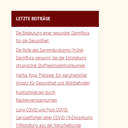
LETZTE BEITRÄGE
Die Bedeutung einer gesunden Darmflora
für die Gesundheit
Die Rolle des Darmmikrobioms (früher
Darmflora genannt) bei der Entstehung
chronischer Stoffwechselerkrankungen
Hatha Yoga Therapie: Ein ganzheitlicher
Ansatz für Gesundheit und Wohlbefinden
Kopfschmerzen durch
Nackenverspannungen
Long-COVID und Post-COVID:
Langzeitfolgen einer COVID-19-Erkrankung-
Hilfestellung aus der Naturheilkunde