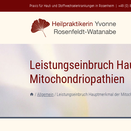
Zum
Praxis für Haut- und Stoffwechselerkrankungen in Rosenheim |
+49 (0) 
Inhalt
springen
Leistungseinbruch Ha
Mitochondriopathien
/
Allgemein
/
Leistungseinbruch Hauptmerkmal der Mitoc