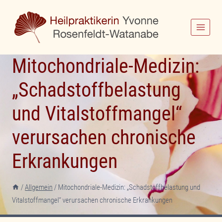
Zum
Inhalt
springen
Mitochondriale-Medizin:
„Schadstoffbelastung
und Vitalstoffmangel“
verursachen chronische
Erkrankungen
/
Allgemein
/
Mitochondriale-Medizin: „Schadstoffbelastung und
Vitalstoffmangel“ verursachen chronische Erkrankungen