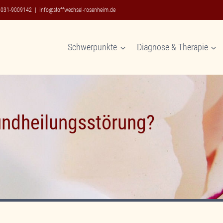
8031-9009142
|
info@stoffwechsel-rosenheim.de
Schwerpunkte
Diagnose & Therapie
ndheilungsstörung?