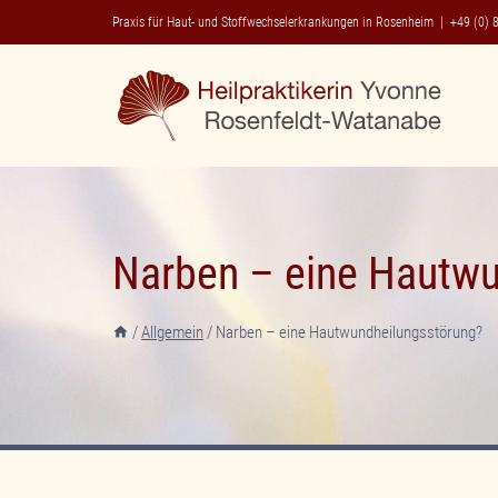
Zum
Praxis für Haut- und Stoffwechselerkrankungen in Rosenheim |
+49 (0) 
Inhalt
springen
Narben – eine Hautwu
/
Allgemein
/
Narben – eine Hautwundheilungsstörung?