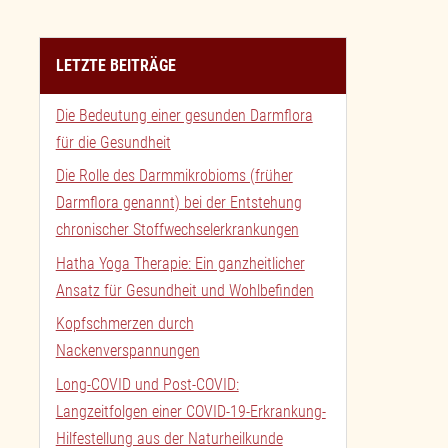
LETZTE BEITRÄGE
Die Bedeutung einer gesunden Darmflora
für die Gesundheit
Die Rolle des Darmmikrobioms (früher
Darmflora genannt) bei der Entstehung
chronischer Stoffwechselerkrankungen
Hatha Yoga Therapie: Ein ganzheitlicher
Ansatz für Gesundheit und Wohlbefinden
Kopfschmerzen durch
Nackenverspannungen
Long-COVID und Post-COVID:
Langzeitfolgen einer COVID-19-Erkrankung-
Hilfestellung aus der Naturheilkunde