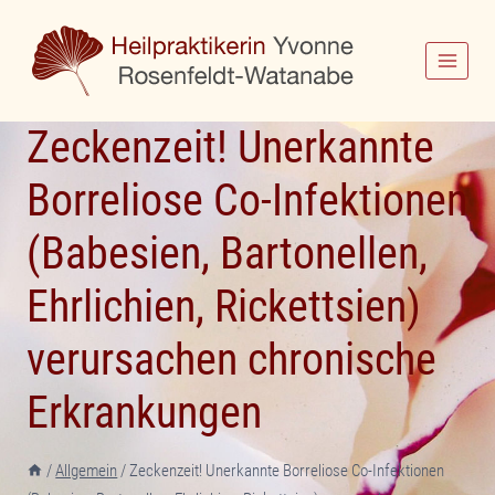
Zum
Inhalt
springen
Zeckenzeit! Unerkannte
Borreliose Co-Infektionen
(Babesien, Bartonellen,
Ehrlichien, Rickettsien)
verursachen chronische
Erkrankungen
/
Allgemein
/
Zeckenzeit! Unerkannte Borreliose Co-Infektionen