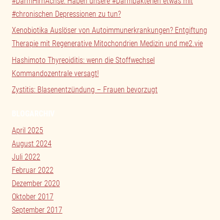
#DarmHirnAchse: Haben unsere #Darmbakterien etwas mit
#chronischen Depressionen zu tun?
Xenobiotika Auslöser von Autoimmunerkrankungen? Entgiftung
Therapie mit Regenerative Mitochondrien Medizin und me2.vie
Hashimoto Thyreoiditis: wenn die Stoffwechsel
Kommandozentrale versagt!
Zystitis: Blasenentzündung – Frauen bevorzugt
BLOGARCHIV
April 2025
August 2024
Juli 2022
Februar 2022
Dezember 2020
Oktober 2017
September 2017