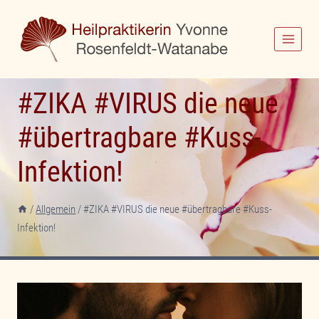
Zum
Inhalt
springen
#ZIKA #VIRUS die neue
#übertragbare #Kuss-
Infektion!
/
Allgemein
/
#ZIKA #VIRUS die neue #übertragbare #Kuss-
Infektion!