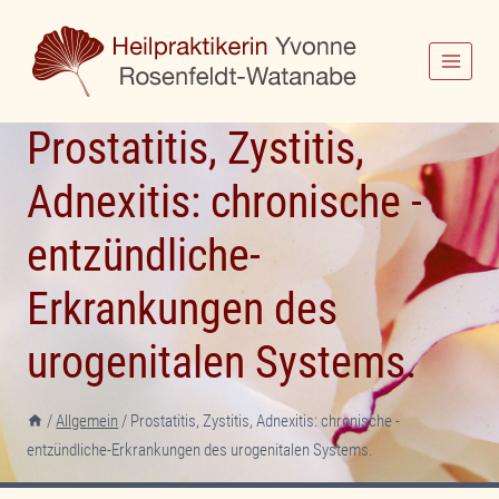
Zum
Inhalt
springen
Prostatitis, Zystitis,
Adnexitis: chronische -
entzündliche-
Erkrankungen des
urogenitalen Systems.
/
Allgemein
/
Prostatitis, Zystitis, Adnexitis: chronische -
entzündliche-Erkrankungen des urogenitalen Systems.